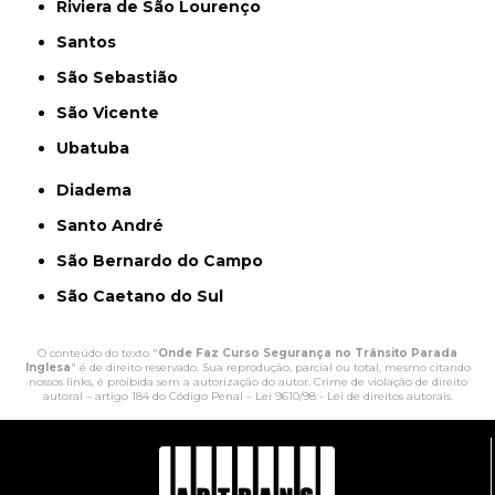
Riviera de São Lourenço
Santos
São Sebastião
São Vicente
Ubatuba
Diadema
Santo André
São Bernardo do Campo
São Caetano do Sul
O conteúdo do texto "
Onde Faz Curso Segurança no Trânsito Parada
Inglesa
" é de direito reservado. Sua reprodução, parcial ou total, mesmo citando
nossos links, é proibida sem a autorização do autor. Crime de violação de direito
autoral – artigo 184 do Código Penal –
Lei 9610/98 - Lei de direitos autorais
.