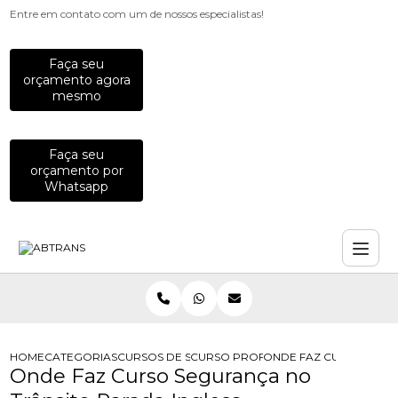
Entre em contato com um de nossos especialistas!
Faça seu
orçamento agora
mesmo
Faça seu
orçamento por
Whatsapp
HOME
CATEGORIAS
CURSOS DE SEGURANCA NO TRANSITO
CURSO PROFISSIONALIZANTE DE SE
ONDE FAZ CURSO SEGU
Onde Faz Curso Segurança no