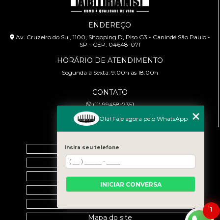
ENDEREÇO
Av. Cruzeiro do Sul, 1100, Shopping D, Piso G3 - Canindé São Paulo -
SP - CEP: 04648-071
HORÁRIO DE ATENDIMENTO
Segunda à Sexta: 9:00h às 18:00h
CONTATO
(11) 99458-7351
cursoabtrans@gmail.com
Olá! Fale agora pelo WhatsApp
MENU
Home
Insira seu telefone
Empresa
Galeria
INICIAR CONVERSA
Contato
Categorias
1
Mapa do site