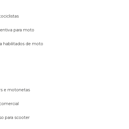
ociclistas
eventiva para moto
ara habilitados de moto
ters e motonetas
 comercial
rso para scooter