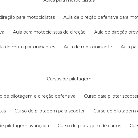
aulas para motociclistas
 direção para motociclistas
aula de direção defensiva para mot
iva
aula para motociclistas de direção
aula de direção pr
ula de moto para iniciantes
aula de moto iniciante
aula p
cursos de pilotagem
so de pilotagem e direção defensiva
curso para pilotar scoo
tas
curso de pilotagem para scooter
curso de pilotagem
 de pilotagem avançada
curso de pilotagem de carros
cu