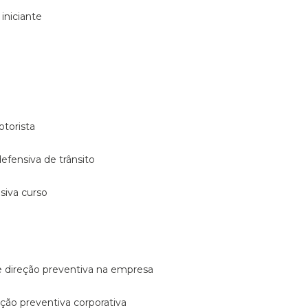
 iniciante
otorista
 defensiva de trânsito
nsiva curso
e direção preventiva na empresa
reção preventiva corporativa