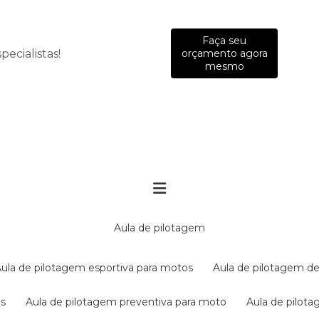
Faça seu
ecialistas!
orçamento agora
mesmo
aula de pilotagem
aula de pilotagem esportiva para motos
aula de pilotagem de
es
aula de pilotagem preventiva para moto
aula de pilo