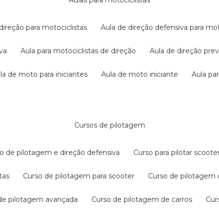
aulas para motociclistas
 direção para motociclistas
aula de direção defensiva para mot
iva
aula para motociclistas de direção
aula de direção pr
ula de moto para iniciantes
aula de moto iniciante
aula p
cursos de pilotagem
so de pilotagem e direção defensiva
curso para pilotar scoo
tas
curso de pilotagem para scooter
curso de pilotagem
 de pilotagem avançada
curso de pilotagem de carros
cu