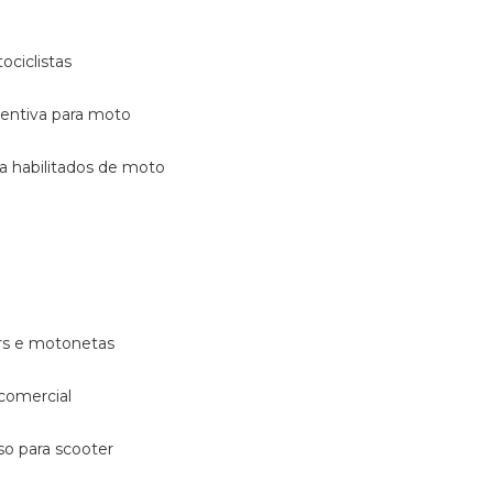
ociclistas
eventiva para moto
ara habilitados de moto
ters e motonetas
 comercial
rso para scooter