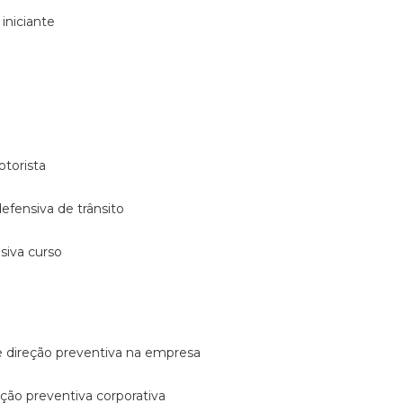
 iniciante
otorista
 defensiva de trânsito
nsiva curso
e direção preventiva na empresa
reção preventiva corporativa