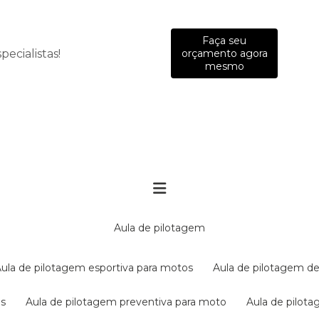
Faça seu
ecialistas!
orçamento agora
mesmo
aula de pilotagem
aula de pilotagem esportiva para motos
aula de pilotagem de
es
aula de pilotagem preventiva para moto
aula de pilo