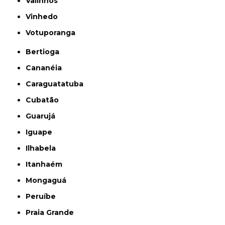
Valinhos
Vinhedo
Votuporanga
Bertioga
Cananéia
Caraguatatuba
Cubatão
Guarujá
Iguape
Ilhabela
Itanhaém
Mongaguá
Peruíbe
Praia Grande