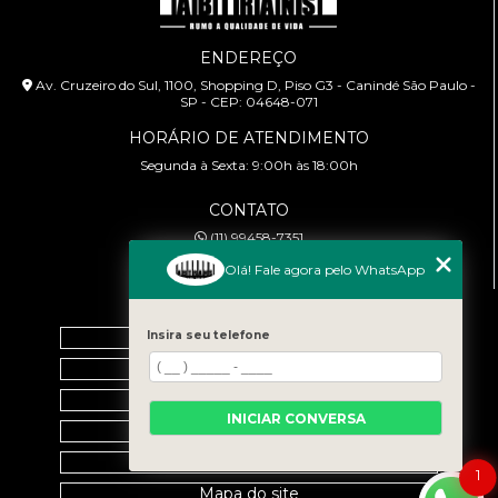
ENDEREÇO
Av. Cruzeiro do Sul, 1100, Shopping D, Piso G3 - Canindé São Paulo -
SP - CEP: 04648-071
HORÁRIO DE ATENDIMENTO
Segunda à Sexta: 9:00h às 18:00h
CONTATO
(11) 99458-7351
cursoabtrans@gmail.com
Olá! Fale agora pelo WhatsApp
MENU
Insira seu telefone
Home
Empresa
Galeria
INICIAR CONVERSA
Contato
Categorias
1
Mapa do site