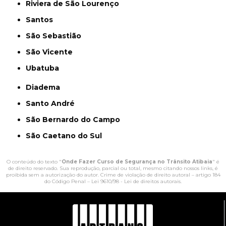
Riviera de São Lourenço
Santos
São Sebastião
São Vicente
Ubatuba
Diadema
Santo André
São Bernardo do Campo
São Caetano do Sul
O conteúdo do texto "
Onde Fazer Curso de Segurança no Trânsito Atibaia
" é
de direito reservado. Sua reprodução, parcial ou total, mesmo citando nossos links, é
proibida sem a autorização do autor. Crime de violação de direito autoral – artigo 184
do Código Penal –
Lei 9610/98 - Lei de direitos autorais
.