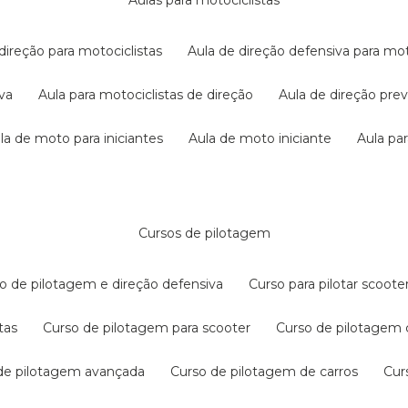
aulas para motociclistas
 direção para motociclistas
aula de direção defensiva para mot
iva
aula para motociclistas de direção
aula de direção pr
ula de moto para iniciantes
aula de moto iniciante
aula p
cursos de pilotagem
so de pilotagem e direção defensiva
curso para pilotar scoo
tas
curso de pilotagem para scooter
curso de pilotagem
 de pilotagem avançada
curso de pilotagem de carros
cu