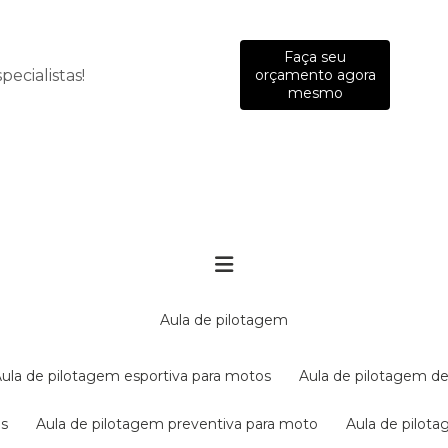
Faça seu
ecialistas!
orçamento agora
mesmo
aula de pilotagem
aula de pilotagem esportiva para motos
aula de pilotagem de
es
aula de pilotagem preventiva para moto
aula de pilo