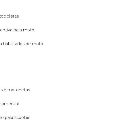
ociclistas
eventiva para moto
ara habilitados de moto
ters e motonetas
 comercial
rso para scooter