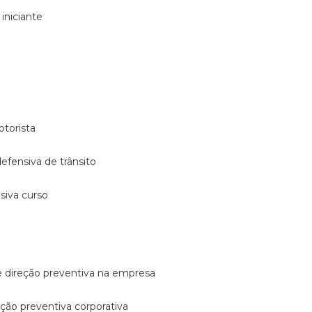
 iniciante
otorista
 defensiva de trânsito
nsiva curso
e direção preventiva na empresa
reção preventiva corporativa