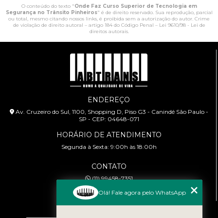
O conteúdo do texto "
Onde Faz Curso Superior de Tecnologia em
Segurança no Trânsito Pinheiros
" é de direito reservado. Sua reprodução, parcial
ou total, mesmo citando nossos links, é proibida sem a autorização do autor. Crime
de violação de direito autoral – artigo 184 do Código Penal –
Lei 9610/98 - Lei de
direitos autorais
.
ENDEREÇO
Av. Cruzeiro do Sul, 1100, Shopping D, Piso G3 - Canindé São Paulo -
SP - CEP: 04648-071
HORÁRIO DE ATENDIMENTO
Segunda à Sexta: 9:00h às 18:00h
CONTATO
(11) 99458-7351
cursoabtrans@gmail.com
Olá! Fale agora pelo WhatsApp
MENU