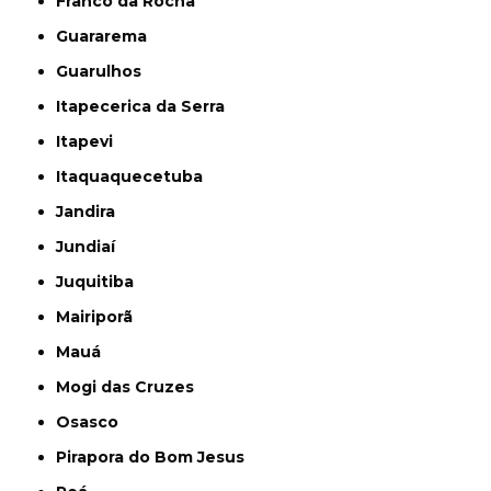
Franco da Rocha
Guararema
Guarulhos
Itapecerica da Serra
Itapevi
Itaquaquecetuba
Jandira
Jundiaí
Juquitiba
Mairiporã
Mauá
Mogi das Cruzes
Osasco
Pirapora do Bom Jesus