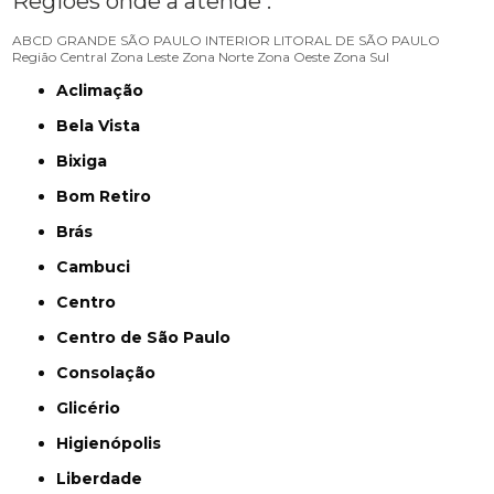
Regiões onde a atende :
ABCD
GRANDE SÃO PAULO
INTERIOR
LITORAL DE SÃO PAULO
Região Central
Zona Leste
Zona Norte
Zona Oeste
Zona Sul
Aclimação
Bela Vista
Bixiga
Bom Retiro
Brás
Cambuci
Centro
Centro de São Paulo
Consolação
Glicério
Higienópolis
Liberdade