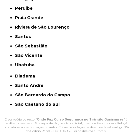
Peruíbe
Praia Grande
Riviera de São Lourenço
Santos
São Sebastião
São Vicente
Ubatuba
Diadema
Santo André
São Bernardo do Campo
São Caetano do Sul
O conteúdo do texto "
Onde Faz Curso Segurança no Trânsito Guaianases
" é
de direito reservado. Sua reprodução, parcial ou total, mesmo citando nossos links, é
proibida sem a autorização do autor. Crime de violação de direito autoral – artigo 184
do Código Penal –
Lei 9610/98 - Lei de direitos autorais
.