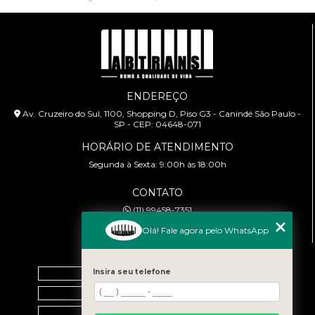
ENDEREÇO
Av. Cruzeiro do Sul, 1100, Shopping D, Piso G3 - Canindé São Paulo -
SP - CEP: 04648-071
HORÁRIO DE ATENDIMENTO
Segunda à Sexta: 9:00h às 18:00h
CONTATO
(11) 99458-7351
cursoabtrans@gmail.com
Olá! Fale agora pelo WhatsApp
MENU
Insira seu telefone
Home
Empresa
Galeria