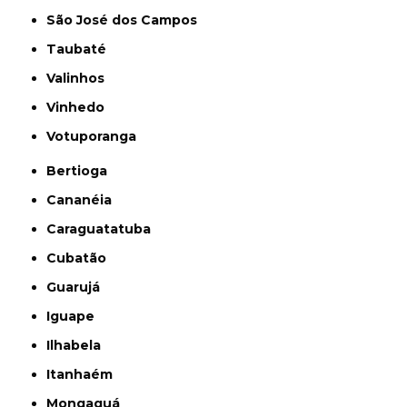
São José dos Campos
Taubaté
Valinhos
Vinhedo
Votuporanga
Bertioga
Cananéia
Caraguatatuba
Cubatão
Guarujá
Iguape
Ilhabela
Itanhaém
Mongaguá