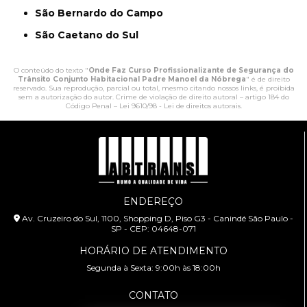
São Bernardo do Campo
São Caetano do Sul
O conteúdo do texto "
Onde Faz Curso Profissionalizante de Segurança do
Trânsito Conjunto Habitacional Padre Manoel da Nóbrega
" é de direito
reservado. Sua reprodução, parcial ou total, mesmo citando nossos links, é proibida
sem a autorização do autor. Crime de violação de direito autoral – artigo 184 do
Código Penal –
Lei 9610/98 - Lei de direitos autorais
.
ENDEREÇO
Av. Cruzeiro do Sul, 1100, Shopping D, Piso G3 - Canindé São Paulo -
SP - CEP: 04648-071
HORÁRIO DE ATENDIMENTO
Segunda à Sexta: 9:00h às 18:00h
CONTATO