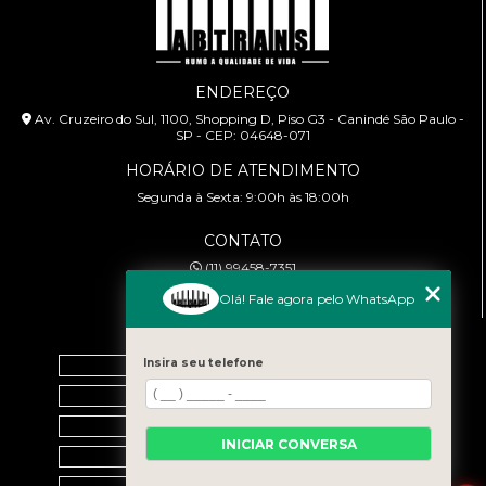
ENDEREÇO
Av. Cruzeiro do Sul, 1100, Shopping D, Piso G3 - Canindé São Paulo -
SP - CEP: 04648-071
HORÁRIO DE ATENDIMENTO
Segunda à Sexta: 9:00h às 18:00h
CONTATO
(11) 99458-7351
cursoabtrans@gmail.com
Olá! Fale agora pelo WhatsApp
MENU
Home
Insira seu telefone
Empresa
Galeria
INICIAR CONVERSA
Contato