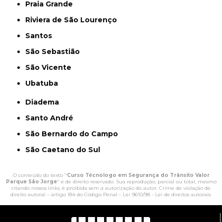
Praia Grande
Riviera de São Lourenço
Santos
São Sebastião
São Vicente
Ubatuba
Diadema
Santo André
São Bernardo do Campo
São Caetano do Sul
O conteúdo do texto "
Curso Técnologo em Segurança do Trânsito Valor
Parque São Jorge
" é de direito reservado. Sua reprodução, parcial ou total, mesmo
citando nossos links, é proibida sem a autorização do autor. Crime de violação de
direito autoral – artigo 184 do Código Penal –
Lei 9610/98 - Lei de direitos autorais
.