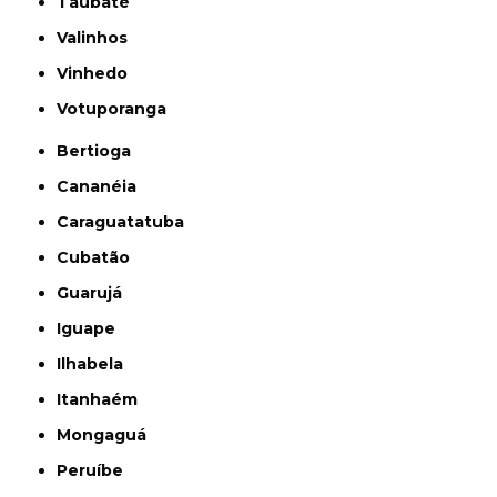
Taubaté
Valinhos
Vinhedo
Votuporanga
Bertioga
Cananéia
Caraguatatuba
Cubatão
Guarujá
Iguape
Ilhabela
Itanhaém
Mongaguá
Peruíbe