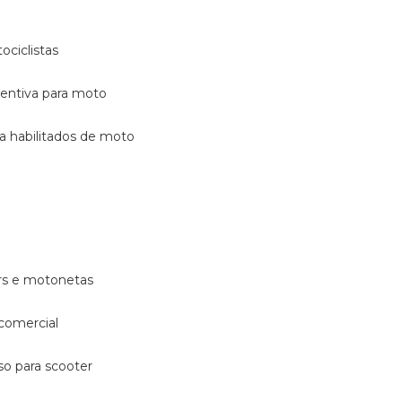
ociclistas
eventiva para moto
ara habilitados de moto
ters e motonetas
 comercial
rso para scooter