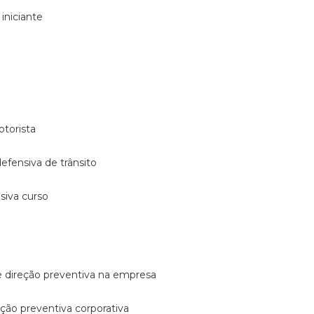
 iniciante
otorista
 defensiva de trânsito
nsiva curso
e direção preventiva na empresa
reção preventiva corporativa