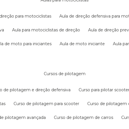
aulas para motociclistas
 direção para motociclistas
aula de direção defensiva para mot
iva
aula para motociclistas de direção
aula de direção pr
ula de moto para iniciantes
aula de moto iniciante
aula p
cursos de pilotagem
so de pilotagem e direção defensiva
curso para pilotar scoo
tas
curso de pilotagem para scooter
curso de pilotagem
 de pilotagem avançada
curso de pilotagem de carros
cu