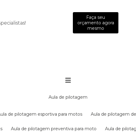
Faça seu
ecialistas!
orçamento agora
mesmo
aula de pilotagem
aula de pilotagem esportiva para motos
aula de pilotagem de
es
aula de pilotagem preventiva para moto
aula de pilo