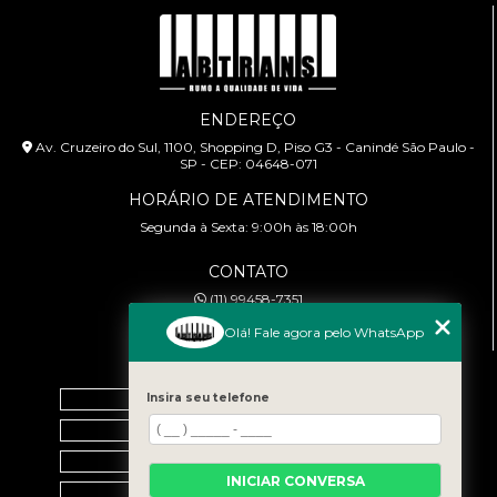
ENDEREÇO
Av. Cruzeiro do Sul, 1100, Shopping D, Piso G3 - Canindé São Paulo -
SP - CEP: 04648-071
HORÁRIO DE ATENDIMENTO
Segunda à Sexta: 9:00h às 18:00h
CONTATO
(11) 99458-7351
cursoabtrans@gmail.com
Olá! Fale agora pelo WhatsApp
MENU
Home
Insira seu telefone
Empresa
Galeria
INICIAR CONVERSA
Contato