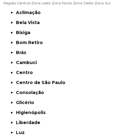
Região Central
Zona Leste
Zona Norte
Zona Oeste
Zona Sul
Aclimação
Bela Vista
Bixiga
Bom Retiro
Brás
Cambuci
Centro
Centro de São Paulo
Consolação
Glicério
Higienópolis
Liberdade
Luz