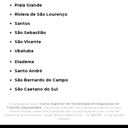
Praia Grande
Riviera de São Lourenço
Santos
São Sebastião
São Vicente
Ubatuba
Diadema
Santo André
São Bernardo do Campo
São Caetano do Sul
O conteúdo do texto "
Curso Superior de Tecnologia em Segurança no
Trânsito Sapopemba
" é de direito reservado. Sua reprodução, parcial ou total,
mesmo citando nossos links, é proibida sem a autorização do autor. Crime de
violação de direito autoral – artigo 184 do Código Penal –
Lei 9610/98 - Lei de direitos
autorais
.