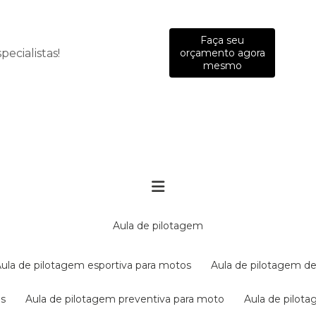
Faça seu
ecialistas!
orçamento agora
mesmo
aula de pilotagem
aula de pilotagem esportiva para motos
aula de pilotagem de
es
aula de pilotagem preventiva para moto
aula de pilo