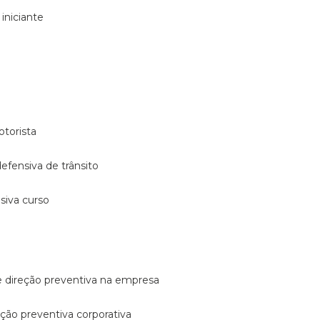
 iniciante
otorista
 defensiva de trânsito
nsiva curso
e direção preventiva na empresa
reção preventiva corporativa