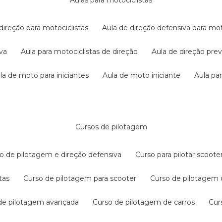
aulas para motociclistas
 direção para motociclistas
aula de direção defensiva para mot
iva
aula para motociclistas de direção
aula de direção pr
ula de moto para iniciantes
aula de moto iniciante
aula p
cursos de pilotagem
so de pilotagem e direção defensiva
curso para pilotar scoo
tas
curso de pilotagem para scooter
curso de pilotagem
 de pilotagem avançada
curso de pilotagem de carros
cu