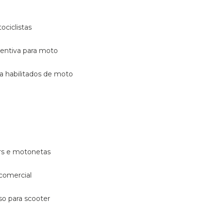
ociclistas
eventiva para moto
ara habilitados de moto
ters e motonetas
 comercial
rso para scooter