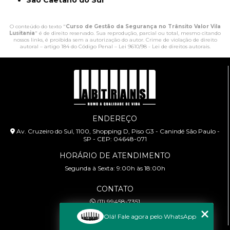
O conteúdo do texto "
Curso de Gestão da Segurança no Trânsito Valor Vila
Lusitania
" é de direito reservado. Sua reprodução, parcial ou total, mesmo citando
nossos links, é proibida sem a autorização do autor. Crime de violação de direito
autoral – artigo 184 do Código Penal –
Lei 9610/98 - Lei de direitos autorais
.
ENDEREÇO
Av. Cruzeiro do Sul, 1100, Shopping D, Piso G3 - Canindé São Paulo -
SP - CEP: 04648-071
HORÁRIO DE ATENDIMENTO
Segunda à Sexta: 9:00h às 18:00h
CONTATO
(11) 99458-7351
cursoabtrans@gmail.com
Olá! Fale agora pelo WhatsApp