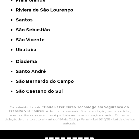
Praia Grande
Riviera de São Lourenço
Santos
São Sebastião
São Vicente
Ubatuba
Diadema
Santo André
São Bernardo do Campo
São Caetano do Sul
O conteúdo do texto "
Onde Fazer Curso Técnologo em Segurança do
Trânsito Vila Endres
" é de direito reservado. Sua reprodução, parcial ou total,
mesmo citando nossos links, é proibida sem a autorização do autor. Crime de
violação de direito autoral – artigo 184 do Código Penal –
Lei 9610/98 - Lei de direitos
autorais
.