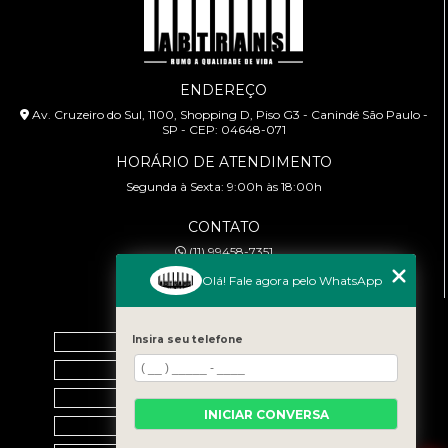
ENDEREÇO
Av. Cruzeiro do Sul, 1100, Shopping D, Piso G3 - Canindé São Paulo -
SP - CEP: 04648-071
HORÁRIO DE ATENDIMENTO
Segunda à Sexta: 9:00h às 18:00h
CONTATO
(11) 99458-7351
cursoabtrans@gmail.com
Olá! Fale agora pelo WhatsApp
MENU
Insira seu telefone
Home
Empresa
Galeria
INICIAR CONVERSA
Contato