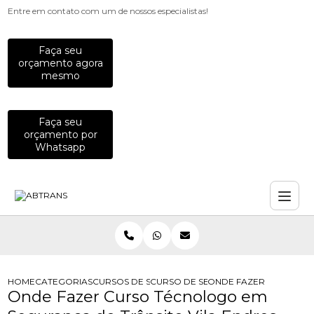
Entre em contato com um de nossos especialistas!
Faça seu
orçamento agora
mesmo
Faça seu
orçamento por
Whatsapp
HOME
CATEGORIAS
CURSOS DE SEGURANCA NO TRANSITO
CURSO DE SEGURANCA NO TRANSITO
ONDE FAZER CURSO TE
Onde Fazer Curso Técnologo em