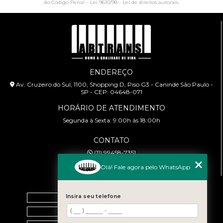
do Código Penal –
Lei 9610/98 - Lei de direitos autorais
.
ENDEREÇO
Av. Cruzeiro do Sul, 1100, Shopping D, Piso G3 - Canindé São Paulo -
SP - CEP: 04648-071
HORÁRIO DE ATENDIMENTO
Segunda à Sexta: 9:00h às 18:00h
CONTATO
(11) 99458-7351
cursoabtrans@gmail.com
Olá! Fale agora pelo WhatsApp
MENU
Home
Insira seu telefone
Empresa