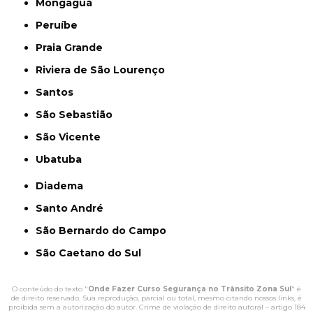
Mongaguá
Peruíbe
Praia Grande
Riviera de São Lourenço
Santos
São Sebastião
São Vicente
Ubatuba
Diadema
Santo André
São Bernardo do Campo
São Caetano do Sul
O conteúdo do texto "
Onde Fazer Curso Segurança no Trânsito Zona Sul
" é
de direito reservado. Sua reprodução, parcial ou total, mesmo citando nossos links, é
proibida sem a autorização do autor. Crime de violação de direito autoral – artigo 184