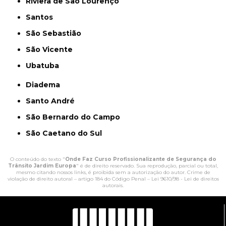
Riviera de São Lourenço
Santos
São Sebastião
São Vicente
Ubatuba
Diadema
Santo André
São Bernardo do Campo
São Caetano do Sul
O conteúdo do texto "
Onde Faz Curso Profissionalizante de Segurança do
Trânsito Jardim Europa
" é de direito reservado. Sua reprodução, parcial ou total,
mesmo citando nossos links, é proibida sem a autorização do autor. Crime de
violação de direito autoral – artigo 184 do Código Penal –
Lei 9610/98 - Lei de direitos
autorais
.