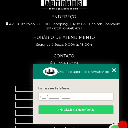
ENDEREÇO
Av. Cruzeiro do Sul, 1100, Shopping D, Piso G3 - Canindé São Paulo -
SP - CEP: 04648-071
HORÁRIO DE ATENDIMENTO
Segunda à Sexta: 9:00h às 18:00h
CONTATO
(11) 99458-7351
cursoabtrans@gmail.com
Olá! Fale agora pelo WhatsApp
MENU
Home
Insira seu telefone
Empresa
Galeria
INICIAR CONVERSA
Contato
Categorias
1