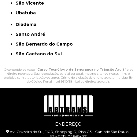
São Vicente
Ubatuba
Diadema
Santo André
São Bernardo do Campo
São Caetano do Sul
O conteúdo do texto "
Curso Tecnólogo de Segurança no Trânsito Arujá
" é de
direito reservado. Sua reprodução, parcial ou total, mesmo citando nossos links, é
proibida sem a autorização do autor. Crime de violação de direito autoral – artigo 184
do Código Penal –
Lei 9610/98 - Lei de direitos autorais
.
ENDEREÇO
Av. Cruzeiro do Sul, 1100, Shopping D, Piso G3 - Canindé São Paulo -
SP - CEP: 04648-071