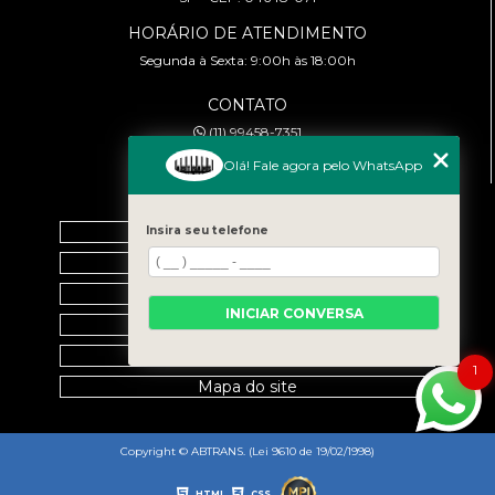
HORÁRIO DE ATENDIMENTO
Segunda à Sexta: 9:00h às 18:00h
CONTATO
(11) 99458-7351
cursoabtrans@gmail.com
Olá! Fale agora pelo WhatsApp
MENU
Home
Insira seu telefone
Empresa
Galeria
INICIAR CONVERSA
Contato
Categorias
1
Mapa do site
Copyright © ABTRANS. (Lei 9610 de 19/02/1998)
HTML
CSS