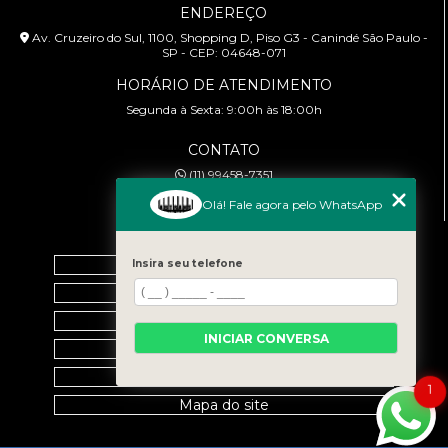
ENDEREÇO
Av. Cruzeiro do Sul, 1100, Shopping D, Piso G3 - Canindé São Paulo -
SP - CEP: 04648-071
HORÁRIO DE ATENDIMENTO
Segunda à Sexta: 9:00h às 18:00h
CONTATO
(11) 99458-7351
cursoabtrans@gmail.com
Olá! Fale agora pelo WhatsApp
MENU
Home
Insira seu telefone
Empresa
Galeria
INICIAR CONVERSA
Contato
Categorias
1
Mapa do site