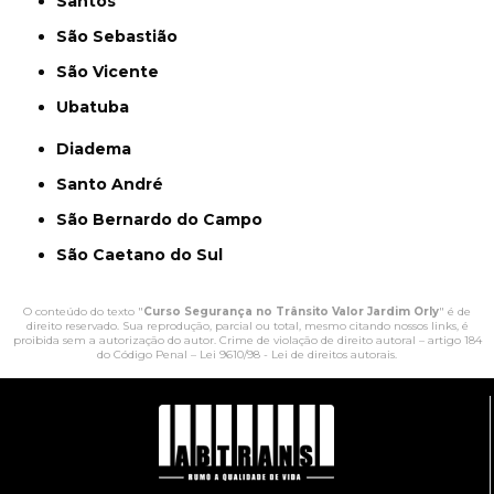
Santos
São Sebastião
São Vicente
Ubatuba
Diadema
Santo André
São Bernardo do Campo
São Caetano do Sul
O conteúdo do texto "
Curso Segurança no Trânsito Valor Jardim Orly
" é de
direito reservado. Sua reprodução, parcial ou total, mesmo citando nossos links, é
proibida sem a autorização do autor. Crime de violação de direito autoral – artigo 184
do Código Penal –
Lei 9610/98 - Lei de direitos autorais
.