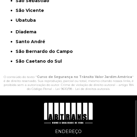
São Sebastião
São Vicente
Ubatuba
Diadema
Santo André
São Bernardo do Campo
São Caetano do Sul
O conteúdo do texto "
Curso de Segurança no Trânsito Valor Jardim América
"
é de direito reservado. Sua reprodução, parcial ou total, mesmo citando nossos links, é
proibida sem a autorização do autor. Crime de violação de direito autoral – artigo 184
do Código Penal –
Lei 9610/98 - Lei de direitos autorais
.
ENDEREÇO