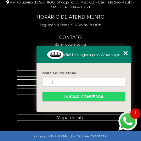
Av. Cruzeiro do Sul, 1100, Shopping D, Piso G3 - Canindé São Paulo -
SP - CEP: 04648-071
HORÁRIO DE ATENDIMENTO
Segunda à Sexta: 9:00h às 18:00h
CONTATO
(11) 99458-7351
cursoabtrans@gmail.com
Olá! Fale agora pelo WhatsApp
MENU
Home
Insira seu telefone
Empresa
Galeria
INICIAR CONVERSA
Contato
Categorias
1
Mapa do site
Copyright © ABTRANS. (Lei 9610 de 19/02/1998)