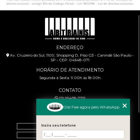
direito autoral – artigo 184 do Código Penal –
Lei 9610/98 - Lei de direitos autorais
.
ENDEREÇO
Av. Cruzeiro do Sul, 1100, Shopping D, Piso G3 - Canindé São Paulo -
SP - CEP: 04648-071
HORÁRIO DE ATENDIMENTO
Segunda à Sexta: 9:00h às 18:00h
CONTATO
(11) 99458-7351
cursoabtrans@gmail.com
Olá! Fale agora pelo WhatsApp
MENU
Home
Insira seu telefone
Empresa