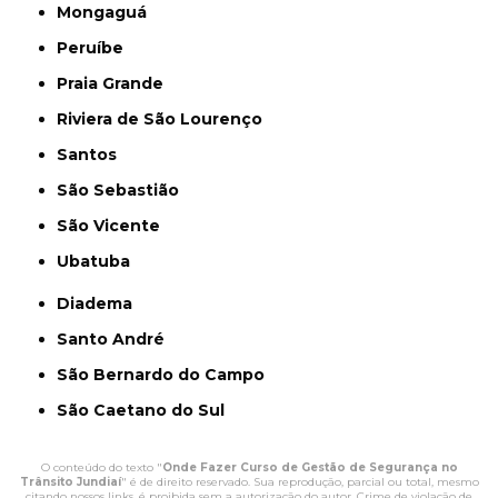
Mongaguá
Peruíbe
Praia Grande
Riviera de São Lourenço
Santos
São Sebastião
São Vicente
Ubatuba
Diadema
Santo André
São Bernardo do Campo
São Caetano do Sul
O conteúdo do texto "
Onde Fazer Curso de Gestão de Segurança no
Trânsito Jundiaí
" é de direito reservado. Sua reprodução, parcial ou total, mesmo
citando nossos links, é proibida sem a autorização do autor. Crime de violação de