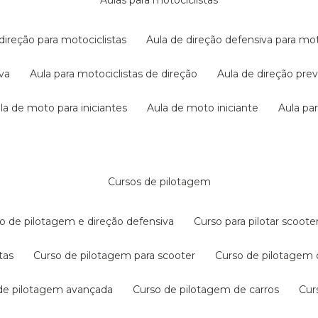
aulas para motociclistas
 direção para motociclistas
aula de direção defensiva para mot
iva
aula para motociclistas de direção
aula de direção pr
ula de moto para iniciantes
aula de moto iniciante
aula p
cursos de pilotagem
so de pilotagem e direção defensiva
curso para pilotar scoo
tas
curso de pilotagem para scooter
curso de pilotagem
 de pilotagem avançada
curso de pilotagem de carros
cu