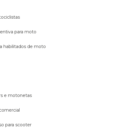
ociclistas
eventiva para moto
ara habilitados de moto
ters e motonetas
 comercial
rso para scooter