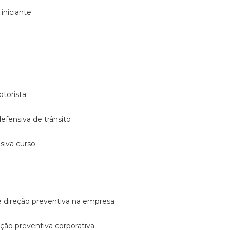
 iniciante
otorista
 defensiva de trânsito
nsiva curso
e direção preventiva na empresa
reção preventiva corporativa