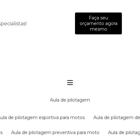
Faça seu
ecialistas!
orçamento agora
mesmo
aula de pilotagem
aula de pilotagem esportiva para motos
aula de pilotagem de
es
aula de pilotagem preventiva para moto
aula de pilo