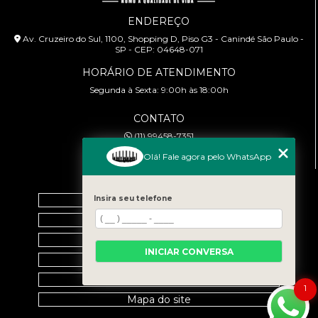
ENDEREÇO
Av. Cruzeiro do Sul, 1100, Shopping D, Piso G3 - Canindé São Paulo -
SP - CEP: 04648-071
HORÁRIO DE ATENDIMENTO
Segunda à Sexta: 9:00h às 18:00h
CONTATO
(11) 99458-7351
cursoabtrans@gmail.com
Olá! Fale agora pelo WhatsApp
MENU
Insira seu telefone
Home
Empresa
Galeria
INICIAR CONVERSA
Contato
Categorias
1
Mapa do site