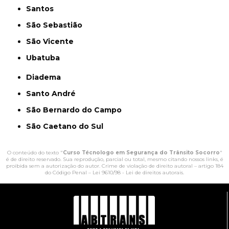
Santos
São Sebastião
São Vicente
Ubatuba
Diadema
Santo André
São Bernardo do Campo
São Caetano do Sul
O conteúdo do texto "
Curso Técnologo em Segurança do Trânsito Socorro
"
é de direito reservado. Sua reprodução, parcial ou total, mesmo citando nossos links, é
proibida sem a autorização do autor. Crime de violação de direito autoral – artigo 184
do Código Penal –
Lei 9610/98 - Lei de direitos autorais
.