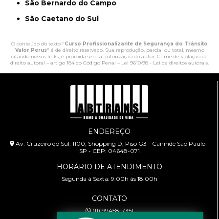
São Bernardo do Campo
São Caetano do Sul
O conteúdo do texto "
Curso Profissionalizante de Segurança do Trânsito
Valor Perus
" é de direito reservado. Sua reprodução, parcial ou total, mesmo
citando nossos links, é proibida sem a autorização do autor. Crime de violação de
direito autoral – artigo 184 do Código Penal –
Lei 9610/98 - Lei de direitos autorais
.
ENDEREÇO
Av. Cruzeiro do Sul, 1100, Shopping D, Piso G3 - Canindé São Paulo -
SP - CEP: 04648-071
HORÁRIO DE ATENDIMENTO
Segunda à Sexta: 9:00h às 18:00h
CONTATO
(11) 99458-7351