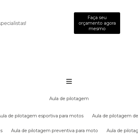
Faça seu
ecialistas!
orçamento agora
mesmo
aula de pilotagem
aula de pilotagem esportiva para motos
aula de pilotagem de
es
aula de pilotagem preventiva para moto
aula de pilo