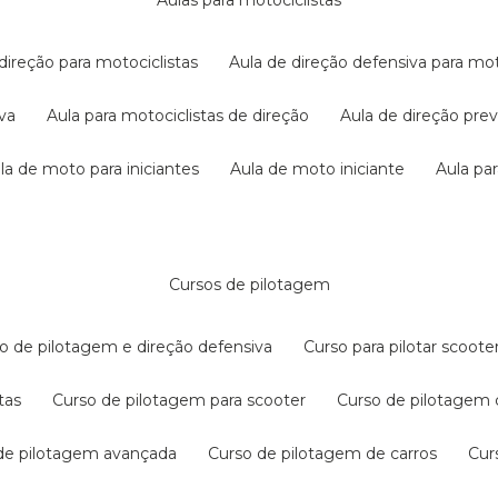
aulas para motociclistas
 direção para motociclistas
aula de direção defensiva para mot
iva
aula para motociclistas de direção
aula de direção pr
ula de moto para iniciantes
aula de moto iniciante
aula p
cursos de pilotagem
so de pilotagem e direção defensiva
curso para pilotar scoo
tas
curso de pilotagem para scooter
curso de pilotagem
 de pilotagem avançada
curso de pilotagem de carros
cu