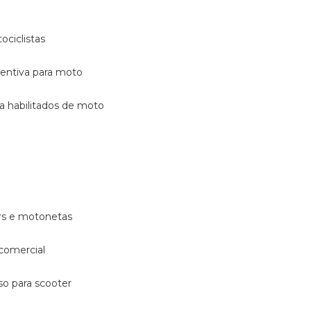
ociclistas
eventiva para moto
ara habilitados de moto
ters e motonetas
 comercial
rso para scooter