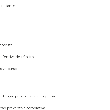
 iniciante
otorista
 defensiva de trânsito
nsiva curso
e direção preventiva na empresa
reção preventiva corporativa