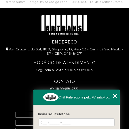
direito autoral – artigo 184 do Código Penal –
Lei 9610/98 - Lei de direitos autorais
.
ENDEREÇO
Av. Cruzeiro do Sul, 1100, Shopping D, Piso G3 - Canindé São Paulo -
SP - CEP: 04648-071
HORÁRIO DE ATENDIMENTO
Segunda à Sexta: 9:00h às 18:00h
CONTATO
(11) 99458-7351
cursoabtrans@gmail.com
Olá! Fale agora pelo WhatsApp
MENU
Home
Insira seu telefone
Empresa