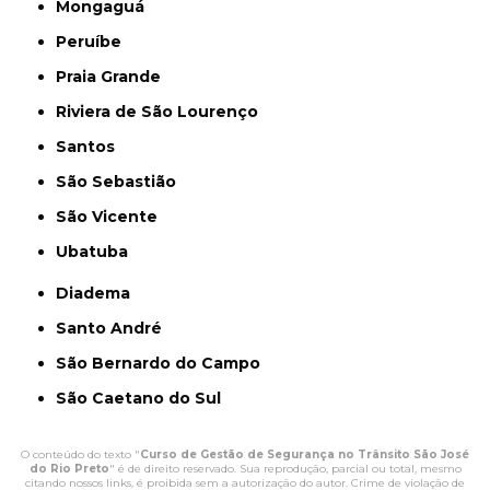
Mongaguá
Peruíbe
Praia Grande
Riviera de São Lourenço
Santos
São Sebastião
São Vicente
Ubatuba
Diadema
Santo André
São Bernardo do Campo
São Caetano do Sul
O conteúdo do texto "
Curso de Gestão de Segurança no Trânsito São José
do Rio Preto
" é de direito reservado. Sua reprodução, parcial ou total, mesmo
citando nossos links, é proibida sem a autorização do autor. Crime de violação de