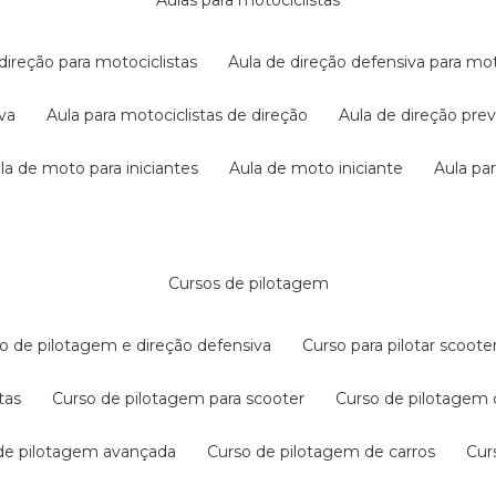
aulas para motociclistas
 direção para motociclistas
aula de direção defensiva para mot
iva
aula para motociclistas de direção
aula de direção pr
ula de moto para iniciantes
aula de moto iniciante
aula p
cursos de pilotagem
so de pilotagem e direção defensiva
curso para pilotar scoo
tas
curso de pilotagem para scooter
curso de pilotagem
 de pilotagem avançada
curso de pilotagem de carros
cu