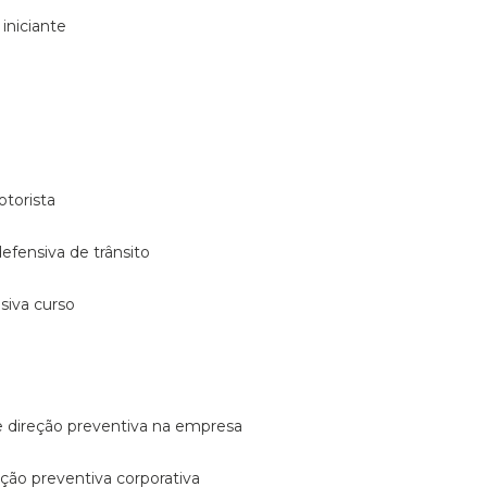
 iniciante
otorista
 defensiva de trânsito
nsiva curso
e direção preventiva na empresa
reção preventiva corporativa