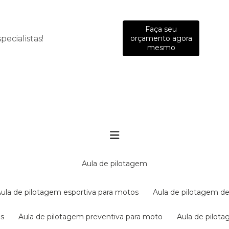
Faça seu
ecialistas!
orçamento agora
mesmo
aula de pilotagem
aula de pilotagem esportiva para motos
aula de pilotagem de
es
aula de pilotagem preventiva para moto
aula de pilo