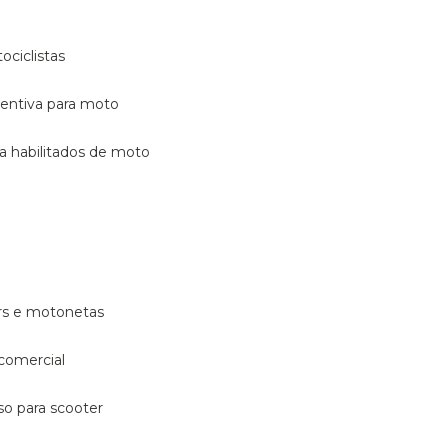
ociclistas
eventiva para moto
ara habilitados de moto
ters e motonetas
 comercial
rso para scooter