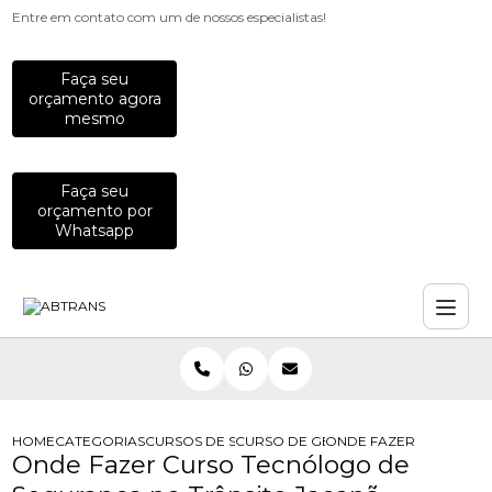
Entre em contato com um de nossos especialistas!
Faça seu
orçamento agora
mesmo
Faça seu
orçamento por
Whatsapp
HOME
CATEGORIAS
CURSOS DE SEGURANCA NO TRANSITO
CURSO DE GESTAO DE SEGURANCA 
ONDE FAZER CURSO TE
Onde Fazer Curso Tecnólogo de