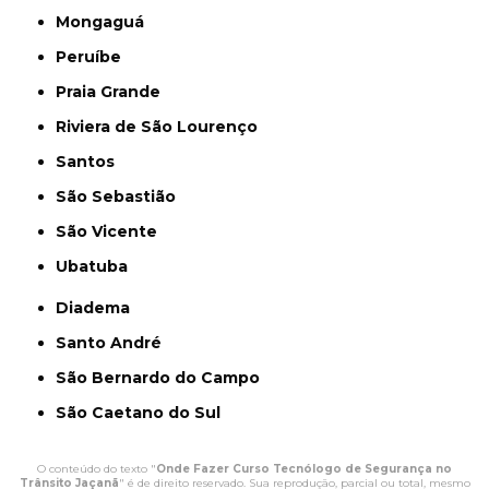
Mongaguá
Peruíbe
Praia Grande
Riviera de São Lourenço
Santos
São Sebastião
São Vicente
Ubatuba
Diadema
Santo André
São Bernardo do Campo
São Caetano do Sul
O conteúdo do texto "
Onde Fazer Curso Tecnólogo de Segurança no
Trânsito Jaçanã
" é de direito reservado. Sua reprodução, parcial ou total, mesmo