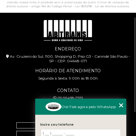
citando nossos links, é proibida sem a autorização do autor. Crime de violação de
direito autoral – artigo 184 do Código Penal –
Lei 9610/98 - Lei de direitos autorais
.
ENDEREÇO
Av. Cruzeiro do Sul, 1100, Shopping D, Piso G3 - Canindé São Paulo -
SP - CEP: 04648-071
HORÁRIO DE ATENDIMENTO
Segunda à Sexta: 9:00h às 18:00h
CONTATO
(11) 99458-7351
cursoabtrans@gmail.com
Olá! Fale agora pelo WhatsApp
MENU
Insira seu telefone
Home
Empresa