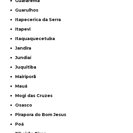
Guararema
Guarulhos
Itapecerica da Serra
Itapevi
Itaquaquecetuba
Jandira
Jundiaí
Juquitiba
Mairiporã
Mauá
Mogi das Cruzes
Osasco
Pirapora do Bom Jesus
Poá