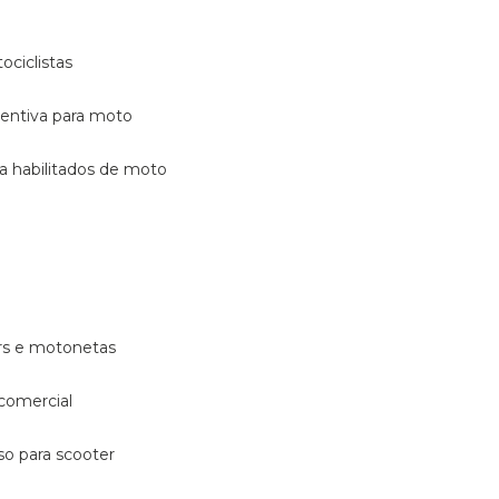
ociclistas
eventiva para moto
ara habilitados de moto
ters e motonetas
 comercial
rso para scooter