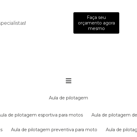
Faça seu
ecialistas!
orçamento agora
mesmo
aula de pilotagem
aula de pilotagem esportiva para motos
aula de pilotagem de
es
aula de pilotagem preventiva para moto
aula de pilo