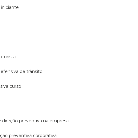
 iniciante
otorista
 defensiva de trânsito
nsiva curso
e direção preventiva na empresa
reção preventiva corporativa