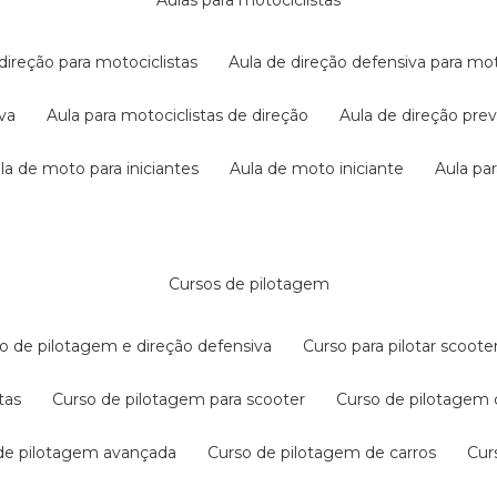
aulas para motociclistas
 direção para motociclistas
aula de direção defensiva para mot
iva
aula para motociclistas de direção
aula de direção pr
ula de moto para iniciantes
aula de moto iniciante
aula p
cursos de pilotagem
so de pilotagem e direção defensiva
curso para pilotar scoo
tas
curso de pilotagem para scooter
curso de pilotagem
 de pilotagem avançada
curso de pilotagem de carros
cu