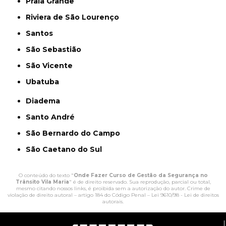
Praia Grande
Riviera de São Lourenço
Santos
São Sebastião
São Vicente
Ubatuba
Diadema
Santo André
São Bernardo do Campo
São Caetano do Sul
O conteúdo do texto "
Onde Fazer Curso de Gestão da Segurança no
Trânsito Vila Maria
" é de direito reservado. Sua reprodução, parcial ou total,
mesmo citando nossos links, é proibida sem a autorização do autor. Crime de
violação de direito autoral – artigo 184 do Código Penal –
Lei 9610/98 - Lei de direitos
autorais
.