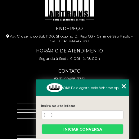
ENDEREÇO
Av. Cruzeiro do Sul, 1100, Shopping D, Piso G3 - Canindé São Paulo -
SP - CEP: 04648-071
HORÁRIO DE ATENDIMENTO
Segunda à Sexta: 9:00h às 18:00h
CONTATO
(11) 99458-7351
cursoabtrans@gmail.com
Olá! Fale agora pelo WhatsApp
MENU
Home
Insira seu telefone
Empresa
Galeria
INICIAR CONVERSA
Contato