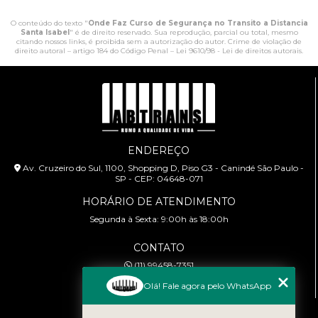
O conteúdo do texto "
Onde Faz Curso de Segurança no Transito a Distancia
Santa Isabel
" é de direito reservado. Sua reprodução, parcial ou total, mesmo
citando nossos links, é proibida sem a autorização do autor. Crime de violação de
direito autoral – artigo 184 do Código Penal –
Lei 9610/98 - Lei de direitos autorais
.
ENDEREÇO
Av. Cruzeiro do Sul, 1100, Shopping D, Piso G3 - Canindé São Paulo -
SP - CEP: 04648-071
HORÁRIO DE ATENDIMENTO
Segunda à Sexta: 9:00h às 18:00h
CONTATO
(11) 99458-7351
cursoabtrans@gmail.com
Olá! Fale agora pelo WhatsApp
MENU