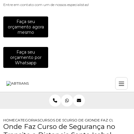
Entre em contato com um de nossos especialistas!
Faça seu
orçamento agora
mesmo
Faça seu
orçamento por
Whatsapp
HOME
CATEGORIAS
CURSOS DE SEGURANCA NO TRANSITO
CURSO DE GESTAO DE SEGURANCA 
ONDE FAZ CURSO DE SE
Onde Faz Curso de Segurança no