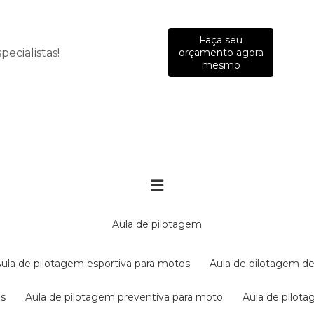
Faça seu
ecialistas!
orçamento agora
mesmo
aula de pilotagem
aula de pilotagem esportiva para motos
aula de pilotagem de
es
aula de pilotagem preventiva para moto
aula de pilo