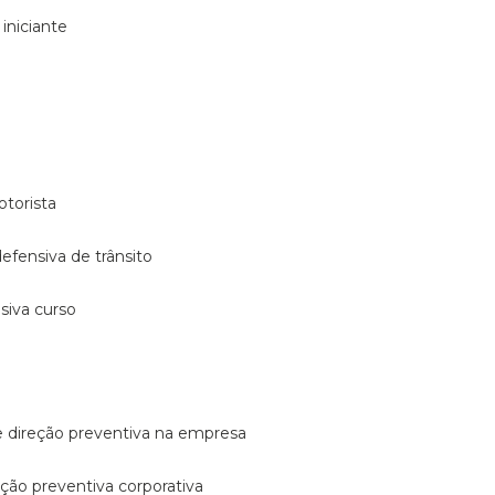
 iniciante
otorista
 defensiva de trânsito
nsiva curso
e direção preventiva na empresa
reção preventiva corporativa