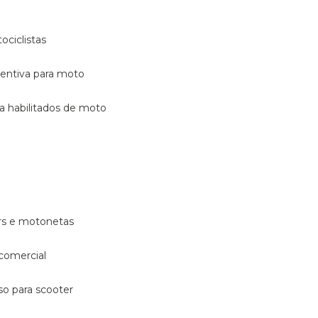
ociclistas
eventiva para moto
ara habilitados de moto
ters e motonetas
 comercial
rso para scooter