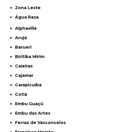
Zona Leste
Água Rasa
Alphaville
Arujá
Barueri
Biritiba Mirim
Caieiras
Cajamar
Carapicuíba
Cotia
Embu Guaçú
Embu das Artes
Ferraz de Vasconcelos
Francisco Morato