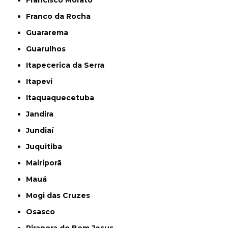
Franco da Rocha
Guararema
Guarulhos
Itapecerica da Serra
Itapevi
Itaquaquecetuba
Jandira
Jundiaí
Juquitiba
Mairiporã
Mauá
Mogi das Cruzes
Osasco
Pirapora do Bom Jesus