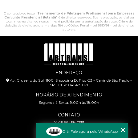
O conteúdo do texto "
Treinamento de Pilotagem Profissional para Empresas
Conjunto Residencial Butantã
" é de direito reservado. Sua reprodução, parcial ou
total, mesmo citando nossos links, é proibida sem a autorização do autor. Crime de
violação de direito autoral – artigo 184 do Código Penal –
Lei 9610/98 - Lei de direitos
autorais
.
ENDEREÇO
Av. Cruzeiro do Sul, 1100, Shopping D, Piso G3 - Canindé São Paulo -
SP - CEP: 04648-071
HORÁRIO DE ATENDIMENTO
Segunda à Sexta: 9:00h às 18:00h
CONTATO
(11) 99458-7351
cursoabtrans@gmail.com
Olá! Fale agora pelo WhatsApp