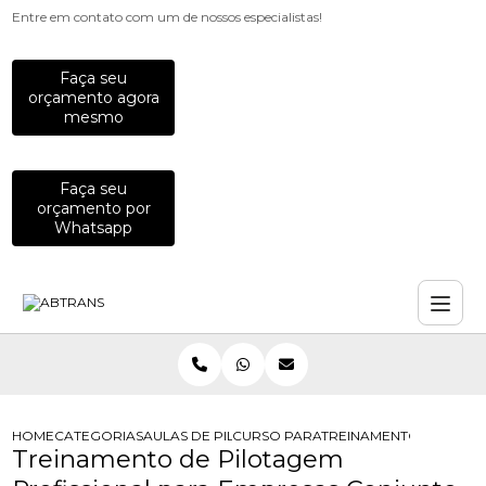
Entre em contato com um de nossos especialistas!
Faça seu
orçamento agora
mesmo
Faça seu
orçamento por
Whatsapp
HOME
CATEGORIAS
AULAS DE PILOTAGEM PARA EMPRESAS
CURSO PARA FUNCIONARIOS QUE P
TREINAMENTO DE PILO
Treinamento de Pilotagem