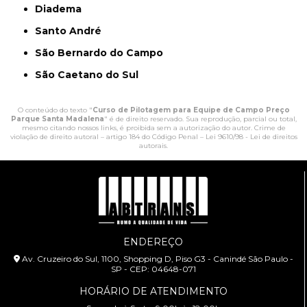
Diadema
Santo André
São Bernardo do Campo
São Caetano do Sul
O conteúdo do texto "
Curso de Pilotagem para Equipe de Campo Preço
Parque Santa Madalena
" é de direito reservado. Sua reprodução, parcial ou total,
mesmo citando nossos links, é proibida sem a autorização do autor. Crime de
violação de direito autoral – artigo 184 do Código Penal –
Lei 9610/98 - Lei de direitos
autorais
.
ENDEREÇO
Av. Cruzeiro do Sul, 1100, Shopping D, Piso G3 - Canindé São Paulo -
SP - CEP: 04648-071
HORÁRIO DE ATENDIMENTO