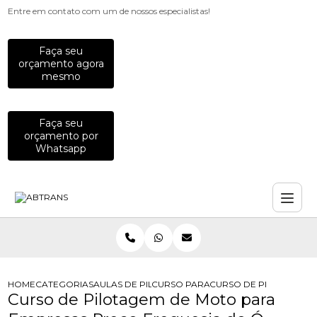
Entre em contato com um de nossos especialistas!
Faça seu
orçamento agora
mesmo
Faça seu
orçamento por
Whatsapp
HOME
CATEGORIAS
AULAS DE PILOTAGEM PARA EMPRESAS
CURSO PARA FUNCIONARIOS QUE P
CURSO DE PILOTAGEM 
Curso de Pilotagem de Moto para