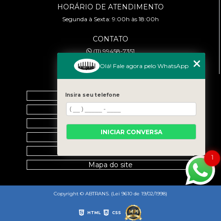
HORÁRIO DE ATENDIMENTO
Segunda à Sexta: 9:00h às 18:00h
CONTATO
(11) 99458-7351
cursoabtrans@gmail.com
Olá! Fale agora pelo WhatsApp
MENU
Home
Insira seu telefone
Empresa
Galeria
INICIAR CONVERSA
Contato
Categorias
1
Mapa do site
Copyright © ABTRANS. (Lei 9610 de 19/02/1998)
HTML
CSS