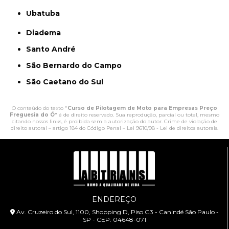
Ubatuba
Diadema
Santo André
São Bernardo do Campo
São Caetano do Sul
O conteúdo do texto "
Curso de Pilotagem de Moto para Empresas Preço
Freguesia do Ó
" é de direito reservado. Sua reprodução, parcial ou total, mesmo
citando nossos links, é proibida sem a autorização do autor. Crime de violação de
direito autoral – artigo 184 do Código Penal –
Lei 9610/98 - Lei de direitos autorais
.
ENDEREÇO
Av. Cruzeiro do Sul, 1100, Shopping D, Piso G3 - Canindé São Paulo -
SP - CEP: 04648-071