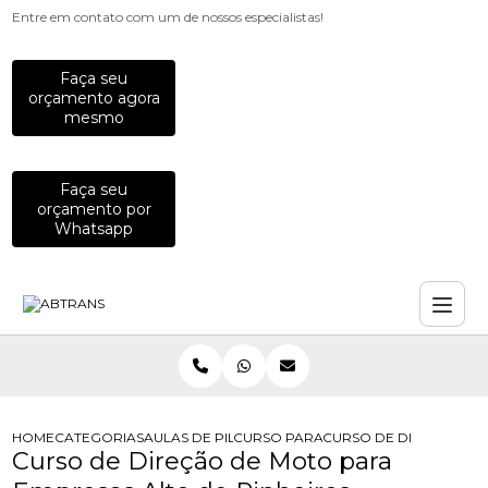
Entre em contato com um de nossos especialistas!
Faça seu
orçamento agora
mesmo
Faça seu
orçamento por
Whatsapp
HOME
CATEGORIAS
AULAS DE PILOTAGEM PARA EMPRESAS
CURSO PARA FUNCIONARIOS QUE P
CURSO DE DIRECAO DE
Curso de Direção de Moto para