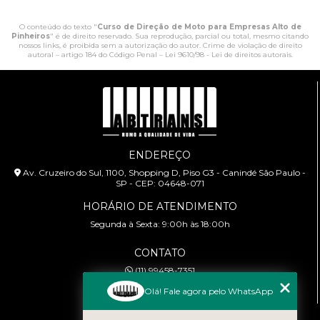
O conteúdo do texto "
Curso de Direção de Moto para Empresas Alto de
Pinheiros
" é de direito reservado. Sua reprodução, parcial ou total, mesmo citando
nossos links, é proibida sem a autorização do autor. Crime de violação de direito
autoral – artigo 184 do Código Penal –
Lei 9610/98 - Lei de direitos autorais
.
ENDEREÇO
Av. Cruzeiro do Sul, 1100, Shopping D, Piso G3 - Canindé São Paulo -
SP - CEP: 04648-071
HORÁRIO DE ATENDIMENTO
Segunda à Sexta: 9:00h às 18:00h
CONTATO
(11) 99458-7351
cursoabtrans@gmail.com
Olá! Fale agora pelo WhatsApp
MENU