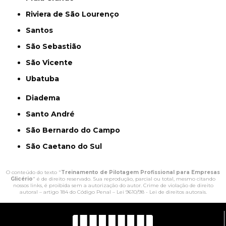
Riviera de São Lourenço
Santos
São Sebastião
São Vicente
Ubatuba
Diadema
Santo André
São Bernardo do Campo
São Caetano do Sul
O conteúdo do texto "
Treinamento de Pilotagem Profissional para Empresas
Glicério
" é de direito reservado. Sua reprodução, parcial ou total, mesmo citando
nossos links, é proibida sem a autorização do autor. Crime de violação de direito
autoral – artigo 184 do Código Penal –
Lei 9610/98 - Lei de direitos autorais
.