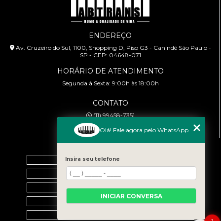
ENDEREÇO
Av. Cruzeiro do Sul, 1100, Shopping D, Piso G3 - Canindé São Paulo -
SP - CEP: 04648-071
HORÁRIO DE ATENDIMENTO
Segunda à Sexta: 9:00h às 18:00h
CONTATO
(11) 99458-7351
cursoabtrans@gmail.com
Olá! Fale agora pelo WhatsApp
MENU
Home
Insira seu telefone
Empresa
Galeria
INICIAR CONVERSA
Contato
Categorias