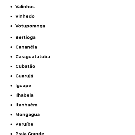
Valinhos
Vinhedo
Votuporanga
Bertioga
Cananéia
Caraguatatuba
Cubatão
Guarujá
Iguape
Ilhabela
Itanhaém
Mongaguá
Peruíbe
Praia Grande