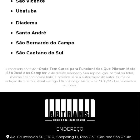
São Vicente
Ubatuba
Diadema
Santo André
São Bernardo do Campo
São Caetano do Sul
O conteúdo do texto "
Onde Tem Curso para Funcionários Que Pilotam Moto
São José dos Campos
" é de direito reservado. Sua reprodução, parcial ou total,
mesmo citando nossos links, é proibida sem a autorização do autor. Crime de
violação de direito autoral – artigo 184 do Código Penal –
Lei 9610/98 - Lei de direitos
autorais
.
ENDEREÇO
Av. Cruzeiro do Sul, 1100, Shopping D, Piso G3 - Canindé São Paulo -