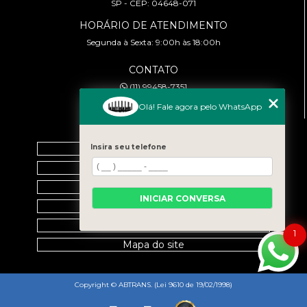
SP - CEP: 04648-071
HORÁRIO DE ATENDIMENTO
Segunda à Sexta: 9:00h às 18:00h
CONTATO
(11) 99458-7351
cursoabtrans@gmail.com
Olá! Fale agora pelo WhatsApp
MENU
Home
Insira seu telefone
Empresa
Galeria
INICIAR CONVERSA
Contato
Categorias
1
Mapa do site
Copyright © ABTRANS. (Lei 9610 de 19/02/1998)