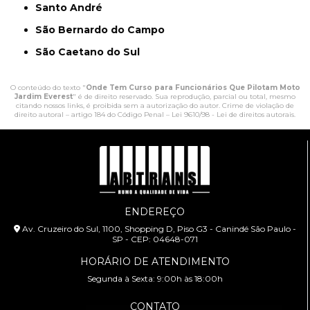
Santo André
São Bernardo do Campo
São Caetano do Sul
O conteúdo do texto "
Onde Tem Curso para Funcionários Que Pilotam Moto
Jardim Everest
" é de direito reservado. Sua reprodução, parcial ou total, mesmo
citando nossos links, é proibida sem a autorização do autor. Crime de violação de
direito autoral – artigo 184 do Código Penal –
Lei 9610/98 - Lei de direitos autorais
.
ENDEREÇO
Av. Cruzeiro do Sul, 1100, Shopping D, Piso G3 - Canindé São Paulo -
SP - CEP: 04648-071
HORÁRIO DE ATENDIMENTO
Segunda à Sexta: 9:00h às 18:00h
CONTATO