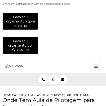
Entre em contato com um de nossos especialistas!
Faça seu
orçamento agora
mesmo
Faça seu
orçamento por
Whatsapp
HOME
CATEGORIAS
AULAS DE PILOTAGEM PARA EMPRESAS
CURSO DE PILOTAGEM PARA EQUIP
ONDE TEM AULA DE PI
Onde Tem Aula de Pilotagem para