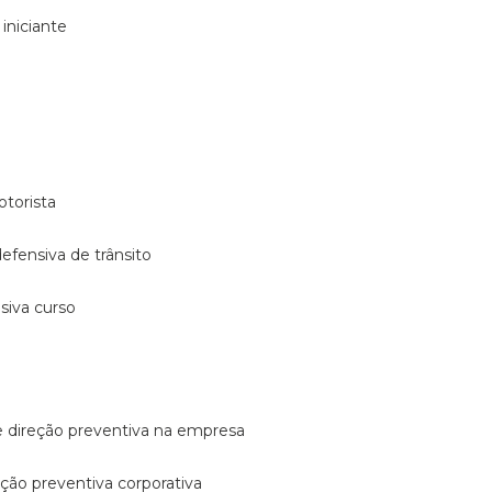
 iniciante
otorista
 defensiva de trânsito
nsiva curso
e direção preventiva na empresa
reção preventiva corporativa