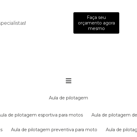
Faça seu
ecialistas!
orçamento agora
mesmo
aula de pilotagem
aula de pilotagem esportiva para motos
aula de pilotagem de
es
aula de pilotagem preventiva para moto
aula de pilo