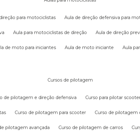
aulas para motociclistas
 direção para motociclistas
aula de direção defensiva para mot
iva
aula para motociclistas de direção
aula de direção pr
ula de moto para iniciantes
aula de moto iniciante
aula p
cursos de pilotagem
so de pilotagem e direção defensiva
curso para pilotar scoo
tas
curso de pilotagem para scooter
curso de pilotagem
 de pilotagem avançada
curso de pilotagem de carros
cu