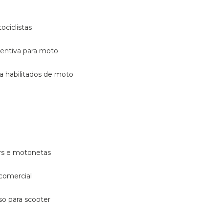
ociclistas
eventiva para moto
ara habilitados de moto
ters e motonetas
 comercial
rso para scooter