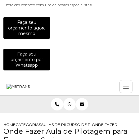
Entre em contato com um de nossos especialistas!
Faça seu
orçamento agora
mesmo
Faça seu
orçamento por
Whatsapp
HOME
CATEGORIAS
AULAS DE PILOTAGEM PARA EMPRESAS
CURSO DE PILOTAGEM PARA EQUIP
ONDE FAZER AULA DE 
Onde Fazer Aula de Pilotagem para