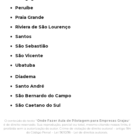
Peruíbe
Praia Grande
Riviera de São Lourenço
Santos
São Sebastião
São Vicente
Ubatuba
Diadema
Santo André
São Bernardo do Campo
São Caetano do Sul
O conteúdo do texto "
Onde Fazer Aula de Pilotagem para Empresas Grajau
"
é de direito reservado. Sua reprodução, parcial ou total, mesmo citando nossos links, é
proibida sem a autorização do autor. Crime de violação de direito autoral – artigo 184
do Código Penal –
Lei 9610/98 - Lei de direitos autorais
.