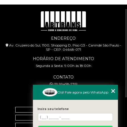
ENDEREÇO
Av. Cruzeiro do Sul, 1100, Shopping D, Piso G3 - Canindé São Paulo -
SP - CEP: 04648-071
HORÁRIO DE ATENDIMENTO
Segunda à Sexta: 9:00h às 18:00h
CONTATO
(11) 99458-7351
cursoabtrans@gmail.com
Olá! Fale agora pelo WhatsApp
MENU
Insira seu telefone
Home
Empresa
Galeria