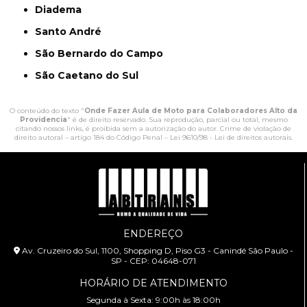
Diadema
Santo André
São Bernardo do Campo
São Caetano do Sul
O conteúdo do texto "
Onde Fazer Aula de Moto para Colaboradores Alto da
Providencia
" é de direito reservado. Sua reprodução, parcial ou total, mesmo
citando nossos links, é proibida sem a autorização do autor. Crime de violação de
direito autoral – artigo 184 do Código Penal –
Lei 9610/98 - Lei de direitos autorais
.
ENDEREÇO
Av. Cruzeiro do Sul, 1100, Shopping D, Piso G3 - Canindé São Paulo -
SP - CEP: 04648-071
HORÁRIO DE ATENDIMENTO
Segunda à Sexta: 9:00h às 18:00h