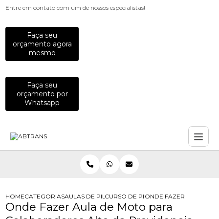
Entre em contato com um de nossos especialistas!
Faça seu
orçamento agora
mesmo
Faça seu
orçamento por
Whatsapp
HOME
CATEGORIAS
AULAS DE PILOTAGEM PARA EMPRESAS
CURSO DE PILOTAGEM PARA EQUIP
ONDE FAZER AULA DE 
Onde Fazer Aula de Moto para