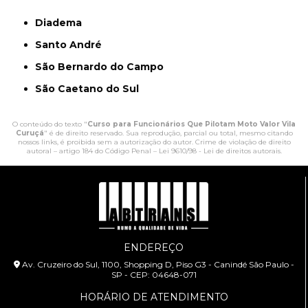
Diadema
Santo André
São Bernardo do Campo
São Caetano do Sul
O conteúdo do texto "
Curso para Funcionários Que Pilotam Moto Valor Vila
Curuçá
" é de direito reservado. Sua reprodução, parcial ou total, mesmo citando
nossos links, é proibida sem a autorização do autor. Crime de violação de direito
autoral – artigo 184 do Código Penal –
Lei 9610/98 - Lei de direitos autorais
.
ENDEREÇO
Av. Cruzeiro do Sul, 1100, Shopping D, Piso G3 - Canindé São Paulo -
SP - CEP: 04648-071
HORÁRIO DE ATENDIMENTO