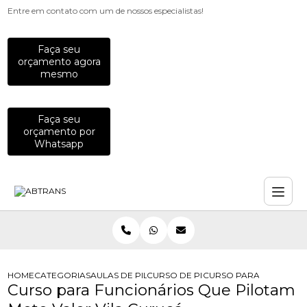
Entre em contato com um de nossos especialistas!
Faça seu
orçamento agora
mesmo
Faça seu
orçamento por
Whatsapp
HOME
CATEGORIAS
AULAS DE PILOTAGEM PARA EMPRESAS
CURSO DE PILOTAGEM PARA EQUIP
CURSO PARA FUNCIONA
Curso para Funcionários Que Pilotam