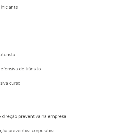
 iniciante
otorista
 defensiva de trânsito
nsiva curso
e direção preventiva na empresa
reção preventiva corporativa