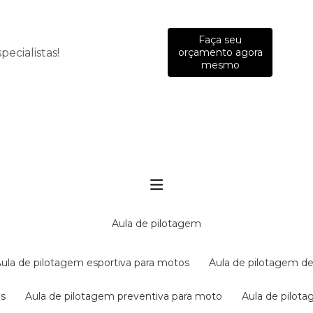
Faça seu
ecialistas!
orçamento agora
mesmo
aula de pilotagem
aula de pilotagem esportiva para motos
aula de pilotagem de
es
aula de pilotagem preventiva para moto
aula de pilo