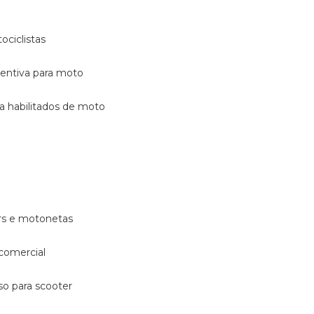
ociclistas
eventiva para moto
ara habilitados de moto
ters e motonetas
 comercial
rso para scooter