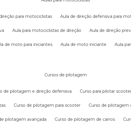
aulas para motociclistas
 direção para motociclistas
aula de direção defensiva para mot
iva
aula para motociclistas de direção
aula de direção pr
ula de moto para iniciantes
aula de moto iniciante
aula p
cursos de pilotagem
so de pilotagem e direção defensiva
curso para pilotar scoo
tas
curso de pilotagem para scooter
curso de pilotagem
 de pilotagem avançada
curso de pilotagem de carros
cu