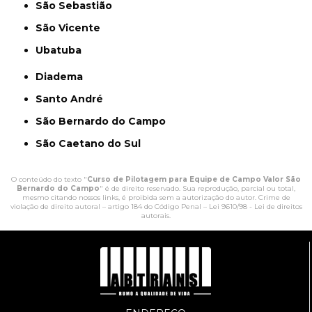
São Sebastião
São Vicente
Ubatuba
Diadema
Santo André
São Bernardo do Campo
São Caetano do Sul
O conteúdo do texto "
Curso de Pilotagem para Equipe de Campo Valor São
Bernardo do Campo
" é de direito reservado. Sua reprodução, parcial ou total,
mesmo citando nossos links, é proibida sem a autorização do autor. Crime de
violação de direito autoral – artigo 184 do Código Penal –
Lei 9610/98 - Lei de direitos
autorais
.