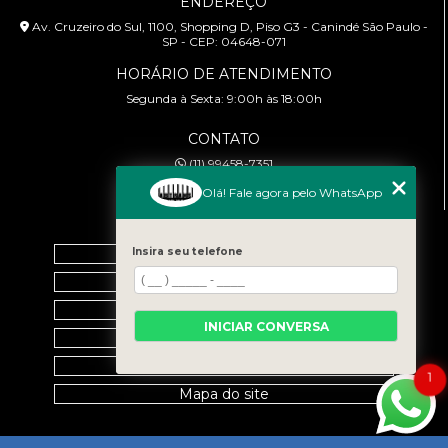
ENDEREÇO
Av. Cruzeiro do Sul, 1100, Shopping D, Piso G3 - Canindé São Paulo -
SP - CEP: 04648-071
HORÁRIO DE ATENDIMENTO
Segunda à Sexta: 9:00h às 18:00h
CONTATO
(11) 99458-7351
cursoabtrans@gmail.com
Olá! Fale agora pelo WhatsApp
MENU
Insira seu telefone
Home
Empresa
Galeria
INICIAR CONVERSA
Contato
Categorias
1
Mapa do site