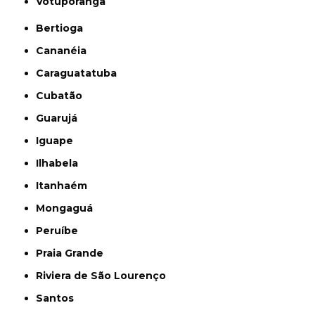
Votuporanga
Bertioga
Cananéia
Caraguatatuba
Cubatão
Guarujá
Iguape
Ilhabela
Itanhaém
Mongaguá
Peruíbe
Praia Grande
Riviera de São Lourenço
Santos