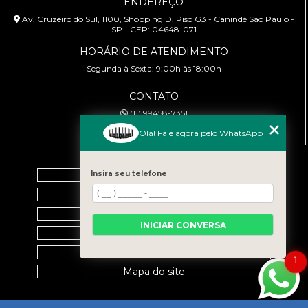
ENDEREÇO
Av. Cruzeiro do Sul, 1100, Shopping D, Piso G3 - Canindé São Paulo -
SP - CEP: 04648-071
HORÁRIO DE ATENDIMENTO
Segunda à Sexta: 9:00h às 18:00h
CONTATO
(11) 99458-7351
cursoabtrans@gmail.com
Olá! Fale agora pelo WhatsApp
MENU
Insira seu telefone
Home
Empresa
Galeria
INICIAR CONVERSA
Contato
Categorias
1
Mapa do site