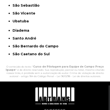
São Sebastião
São Vicente
Ubatuba
Diadema
Santo André
São Bernardo do Campo
São Caetano do Sul
O conteúdo do texto "
Curso de Pilotagem para Equipe de Campo Preço
Iguape
" é de direito reservado. Sua reprodução, parcial ou total, mesmo citando
nossos links, é proibida sem a autorização do autor. Crime de violação de direito
autoral – artigo 184 do Código Penal –
Lei 9610/98 - Lei de direitos autorais
.