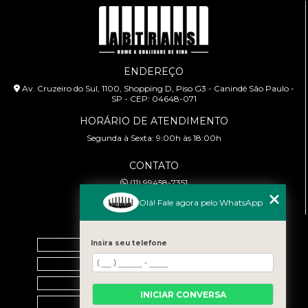
ENDEREÇO
Av. Cruzeiro do Sul, 1100, Shopping D, Piso G3 - Canindé São Paulo -
SP - CEP: 04648-071
HORÁRIO DE ATENDIMENTO
Segunda à Sexta: 9:00h às 18:00h
CONTATO
(11) 99458-7351
cursoabtrans@gmail.com
Olá! Fale agora pelo WhatsApp
MENU
Home
Insira seu telefone
Empresa
Galeria
INICIAR CONVERSA
Contato