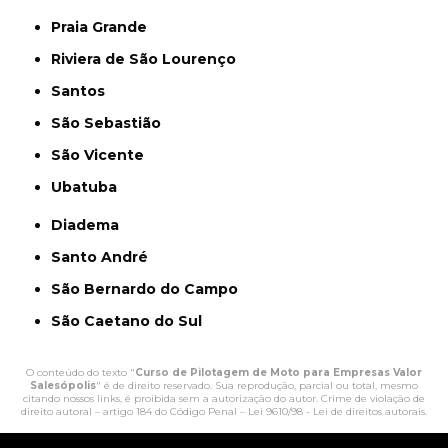
Praia Grande
Riviera de São Lourenço
Santos
São Sebastião
São Vicente
Ubatuba
Diadema
Santo André
São Bernardo do Campo
São Caetano do Sul
O conteúdo do texto "
Curso de Pilotagem de Moto para Empresas Valor
Salesópolis
" é de direito reservado. Sua reprodução, parcial ou total, mesmo
citando nossos links, é proibida sem a autorização do autor. Crime de violação de
direito autoral – artigo 184 do Código Penal –
Lei 9610/98 - Lei de direitos autorais
.