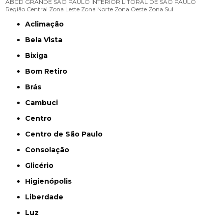
ABCD
GRANDE SÃO PAULO
INTERIOR
LITORAL DE SÃO PAULO
Região Central
Zona Leste
Zona Norte
Zona Oeste
Zona Sul
Aclimação
Bela Vista
Bixiga
Bom Retiro
Brás
Cambuci
Centro
Centro de São Paulo
Consolação
Glicério
Higienópolis
Liberdade
Luz