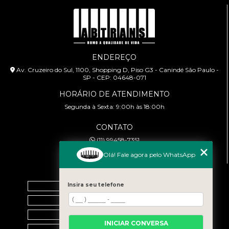
ENDEREÇO
Av. Cruzeiro do Sul, 1100, Shopping D, Piso G3 - Canindé São Paulo -
SP - CEP: 04648-071
HORÁRIO DE ATENDIMENTO
Segunda à Sexta: 9:00h às 18:00h
CONTATO
(11) 99458-7351
cursoabtrans@gmail.com
Olá! Fale agora pelo WhatsApp
MENU
Home
Insira seu telefone
Empresa
Galeria
INICIAR CONVERSA
Contato