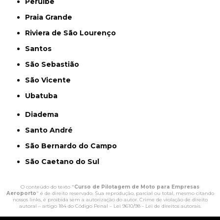
Peruíbe
Praia Grande
Riviera de São Lourenço
Santos
São Sebastião
São Vicente
Ubatuba
Diadema
Santo André
São Bernardo do Campo
São Caetano do Sul
O conteúdo do texto "
Curso de Pilotagem de Moto para Empresas
Aeroporto
" é de direito reservado. Sua reprodução, parcial ou total, mesmo citando
nossos links, é proibida sem a autorização do autor. Crime de violação de direito
autoral – artigo 184 do Código Penal –
Lei 9610/98 - Lei de direitos autorais
.