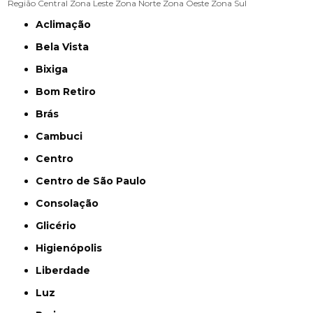
Região Central
Zona Leste
Zona Norte
Zona Oeste
Zona Sul
Aclimação
Bela Vista
Bixiga
Bom Retiro
Brás
Cambuci
Centro
Centro de São Paulo
Consolação
Glicério
Higienópolis
Liberdade
Luz