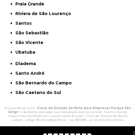
Praia Grande
Riviera de São Lourenço
Santos
São Sebastião
São Vicente
Ubatuba
Diadema
Santo André
São Bernardo do Campo
São Caetano do Sul
O conteúdo do texto "
Curso de Direção de Moto para Empresas Parque São
Jorge
" é de direito reservado. Sua reprodução, parcial ou total, mesmo citando
nossos links, é proibida sem a autorização do autor. Crime de violação de direito
autoral – artigo 184 do Código Penal –
Lei 9610/98 - Lei de direitos autorais
.