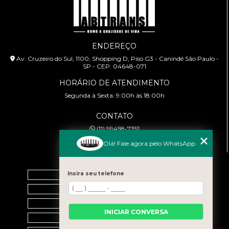
ENDEREÇO
Av. Cruzeiro do Sul, 1100, Shopping D, Piso G3 - Canindé São Paulo -
SP - CEP: 04648-071
HORÁRIO DE ATENDIMENTO
Segunda à Sexta: 9:00h às 18:00h
CONTATO
(11) 99458-7351
cursoabtrans@gmail.com
Olá! Fale agora pelo WhatsApp
MENU
Insira seu telefone
Home
Empresa
Galeria
INICIAR CONVERSA
Contato