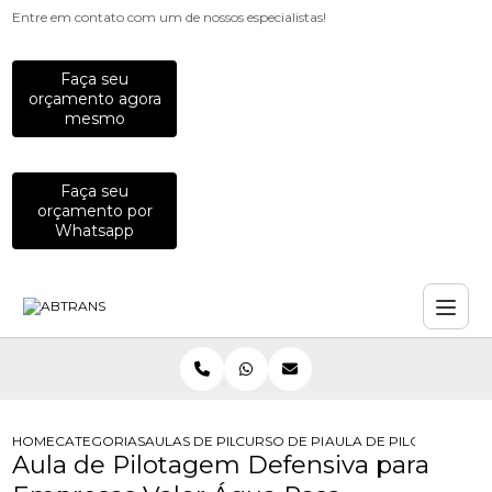
Entre em contato com um de nossos especialistas!
Faça seu
orçamento agora
mesmo
Faça seu
orçamento por
Whatsapp
HOME
CATEGORIAS
AULAS DE PILOTAGEM PARA EMPRESAS
CURSO DE PILOTAGEM PARA EQUIP
AULA DE PILOTAGEM D
Aula de Pilotagem Defensiva para