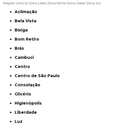
Região Central
Zona Leste
Zona Norte
Zona Oeste
Zona Sul
Aclimação
Bela Vista
Bixiga
Bom Retiro
Brás
Cambuci
Centro
Centro de São Paulo
Consolação
Glicério
Higienópolis
Liberdade
Luz