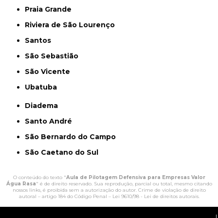
Praia Grande
Riviera de São Lourenço
Santos
São Sebastião
São Vicente
Ubatuba
Diadema
Santo André
São Bernardo do Campo
São Caetano do Sul
O conteúdo do texto "
Aula de Pilotagem Defensiva para Empresas Valor
Água Rasa
" é de direito reservado. Sua reprodução, parcial ou total, mesmo citando
nossos links, é proibida sem a autorização do autor. Crime de violação de direito
autoral – artigo 184 do Código Penal –
Lei 9610/98 - Lei de direitos autorais
.