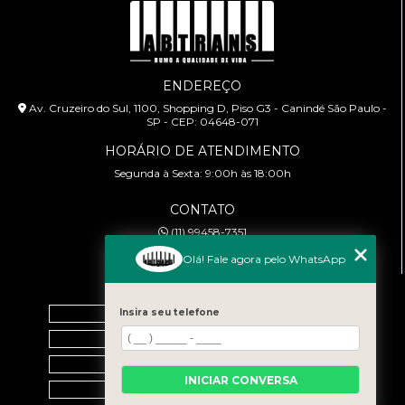
ENDEREÇO
Av. Cruzeiro do Sul, 1100, Shopping D, Piso G3 - Canindé São Paulo -
SP - CEP: 04648-071
HORÁRIO DE ATENDIMENTO
Segunda à Sexta: 9:00h às 18:00h
CONTATO
(11) 99458-7351
cursoabtrans@gmail.com
Olá! Fale agora pelo WhatsApp
MENU
Home
Insira seu telefone
Empresa
Galeria
INICIAR CONVERSA
Contato